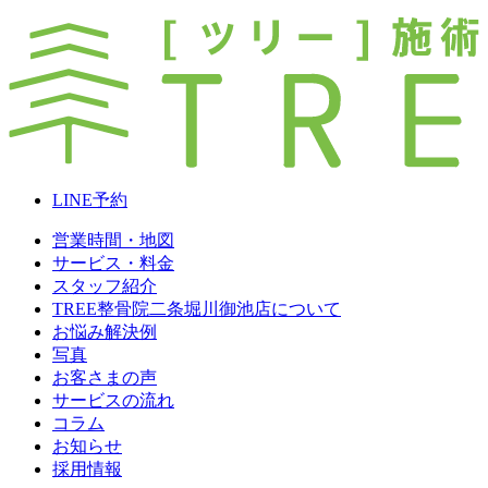
LINE
予約
営業時間・地図
サービス・料金
スタッフ紹介
TREE整骨院二条堀川御池店について
お悩み解決例
写真
お客さまの声
サービスの流れ
コラム
お知らせ
採用情報