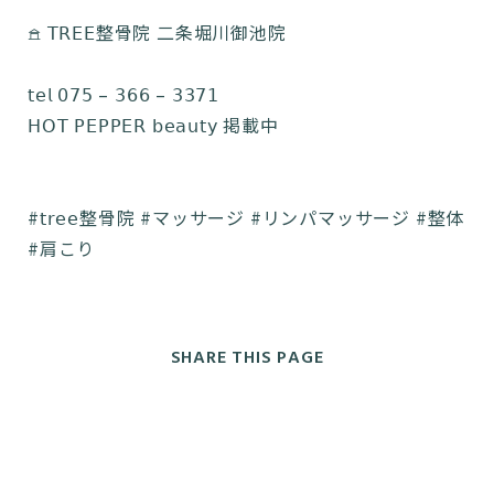
𖠿 𝖳𝖱𝖤𝖤整骨院 二条堀川御池院
𝗍𝖾𝗅 𝟢𝟩𝟧 – 𝟥𝟨𝟨 – 𝟥𝟥𝟩𝟣
𝖧𝖮𝖳 𝖯𝖤𝖯𝖯𝖤𝖱 𝖻𝖾𝖺𝗎𝗍𝗒 掲載中
#𝗍𝗋𝖾𝖾整骨院 #マッサージ #リンパマッサージ #整体
#肩こり
SHARE THIS PAGE