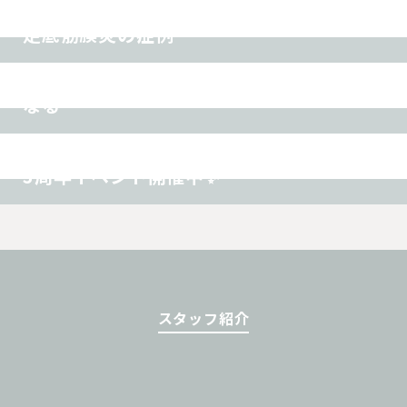
交通事故
ダイエット
その他
腰痛
肩こり
首痛
ヘルニア
坐骨神経痛
足底筋膜炎の症例
交通事故
ダイエット
その他
首・肩こりを改善すると、息がしやすく
なる
腰痛
肩こり
首痛
ヘルニア
坐骨神経痛
交通事故
ダイエット
その他
3周年イベント開催中✨
スタッフ紹介