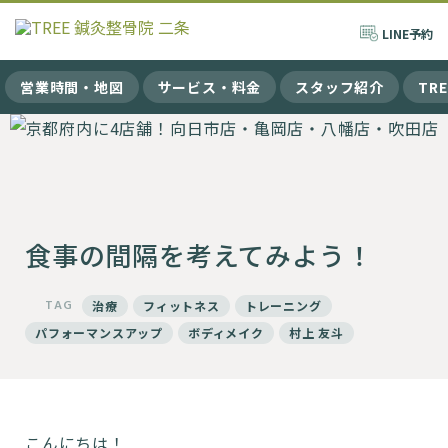
LINE
予約
営業時間・地図
サービス・料金
スタッフ紹介
TR
食事の間隔を考えてみよう！
TAG
治療
フィットネス
トレーニング
パフォーマンスアップ
ボディメイク
村上 友斗
こんにちは！