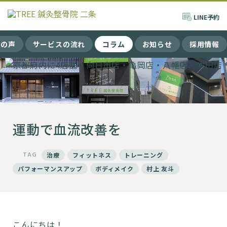
LINE
予約
まの声
サービスの流れ
コラム
お知らせ
採用情報
運動で血流改善を
TAG
治療
フィットネス
トレーニング
パフォーマンスアップ
ボディメイク
村上 友斗
こんにちは！