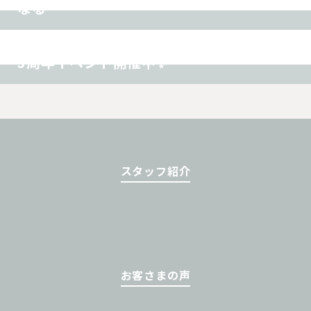
なる
腰痛
肩こり
首痛
ヘルニア
坐骨神経痛
交通事故
ダイエット
その他
3周年イベント開催中✨
スタッフ紹介
お客さまの声