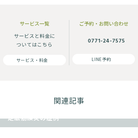
サービス一覧
ご予約・お問い合わせ
サービスと料金に
0771-24-7575
ついてはこちら
LINE予約
サービス・料金
腰痛
肩こり
首痛
ヘルニア
坐骨神経痛
関連記事
交通事故
ダイエット
その他
腰痛
肩こり
首痛
ヘルニア
坐骨神経痛
足底筋膜炎の症例
交通事故
ダイエット
その他
首・肩こりを改善すると、息がしやすく