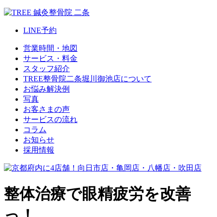
LINE
予約
営業時間・地図
サービス・料金
スタッフ紹介
TREE整骨院二条堀川御池店について
お悩み解決例
写真
お客さまの声
サービスの流れ
コラム
お知らせ
採用情報
整体治療で眼精疲労を改善
っ！