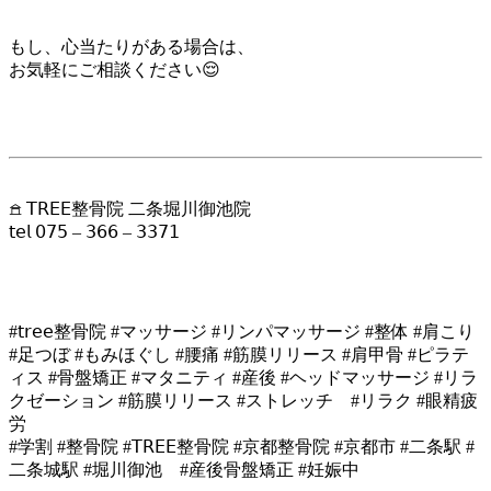
もし、心当たりがある場合は、
お気軽にご相談ください😌
𖠿 𝖳𝖱𝖤𝖤整骨院 二条堀川御池院
𝗍𝖾𝗅 𝟢𝟩𝟧 – 𝟥𝟨𝟨 – 𝟥𝟥𝟩𝟣
#𝗍𝗋𝖾𝖾整骨院 #マッサージ #リンパマッサージ #整体 #肩こり
#足つぼ #もみほぐし #腰痛 #筋膜リリース #肩甲骨 #ピラテ
ィス #骨盤矯正 #マタニティ #産後 #ヘッドマッサージ #リラ
クゼーション #筋膜リリース #ストレッチ #リラク #眼精疲
労
#学割 #整骨院 #𝖳𝖱𝖤𝖤整骨院 #京都整骨院 #京都市 #二条駅 #
二条城駅 #堀川御池 #産後骨盤矯正 #妊娠中