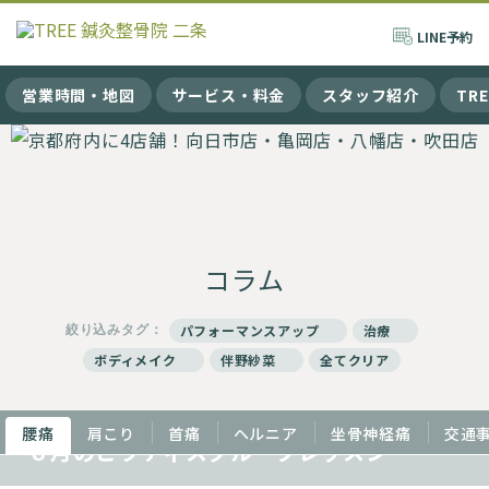
LINE
予約
営業時間・地図
サービス・料金
スタッフ紹介
TR
コラム
絞り込みタグ：
パフォーマンスアップ
治療
ボディメイク
伴野紗菜
全てクリア
腰痛
肩こり
首痛
ヘルニア
坐骨神経痛
交通
６月のピラティスグループレッスン