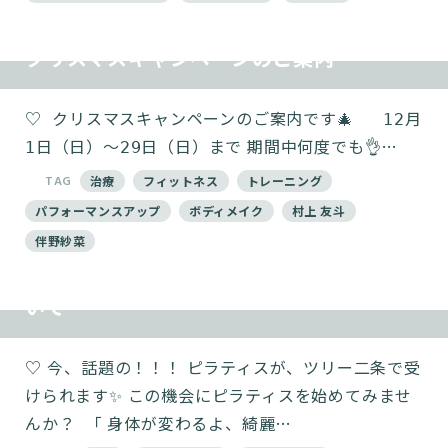
クリスマスキャンペーンのご案内
♡ ⁡ クリスマスキャンペーンのご案内です🎄 ⁡ 𝟣𝟤月
𝟣日（日）～𝟤𝟫日（日）まで 期間中何度でも👌…
TAG
治療
フィットネス
トレーニング
パフォーマンスアップ
ボディメイク
村上 友斗
伴野紗菜
８月のピラティスグループレッスンにつ
いて
♡⁡ 今、話題の！！！ ピラティスが、ツリー二条で受
けられます✨️ この機会にピラティスを始めてみませ
んか？ ⁡ 「 身体が変わるよ、綺麗…