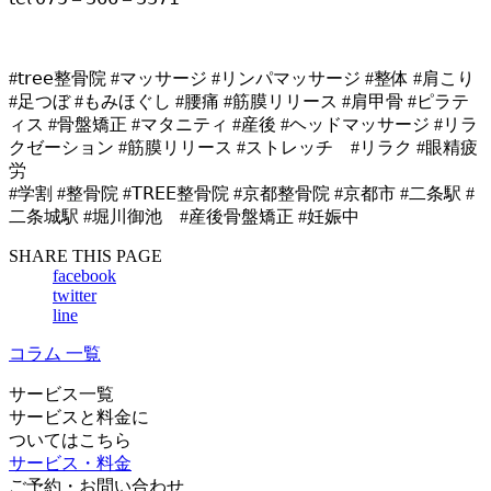
#𝗍𝗋𝖾𝖾整骨院 #マッサージ #リンパマッサージ #整体 #肩こり
#足つぼ #もみほぐし #腰痛 #筋膜リリース #肩甲骨 #ピラテ
ィス #骨盤矯正 #マタニティ #産後 #ヘッドマッサージ #リラ
クゼーション #筋膜リリース #ストレッチ #リラク #眼精疲
労
#学割 #整骨院 #𝖳𝖱𝖤𝖤整骨院 #京都整骨院 #京都市 #二条駅 #
二条城駅 #堀川御池 #産後骨盤矯正 #妊娠中
SHARE THIS PAGE
facebook
twitter
line
コラム 一覧
サービス一覧
サービスと料金に
ついてはこちら
サービス・料金
ご予約・お問い合わせ