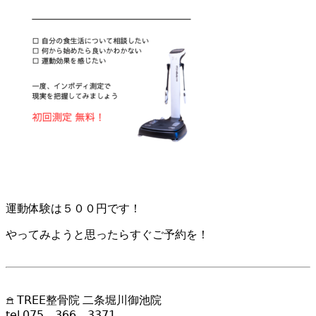
運動体験は５００円です！
やってみようと思ったらすぐご予約を！
𖠿 𝖳𝖱𝖤𝖤整骨院 二条堀川御池院
𝗍𝖾𝗅 𝟢𝟩𝟧 – 𝟥𝟨𝟨 – 𝟥𝟥𝟩𝟣