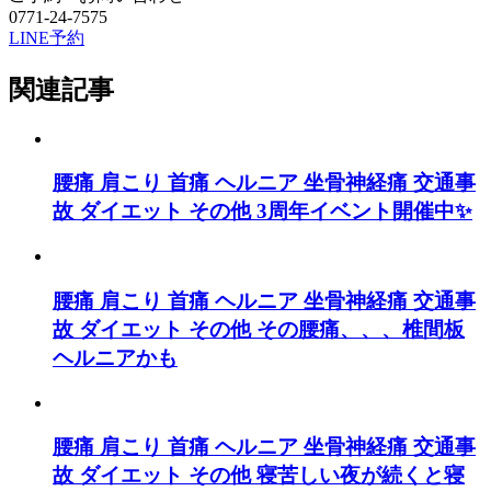
0771-24-7575
LINE予約
関連記事
腰痛
肩こり
首痛
ヘルニア
坐骨神経痛
交通事
故
ダイエット
その他
3周年イベント開催中✨
腰痛
肩こり
首痛
ヘルニア
坐骨神経痛
交通事
故
ダイエット
その他
その腰痛、、、椎間板
ヘルニアかも
腰痛
肩こり
首痛
ヘルニア
坐骨神経痛
交通事
故
ダイエット
その他
寝苦しい夜が続くと寝