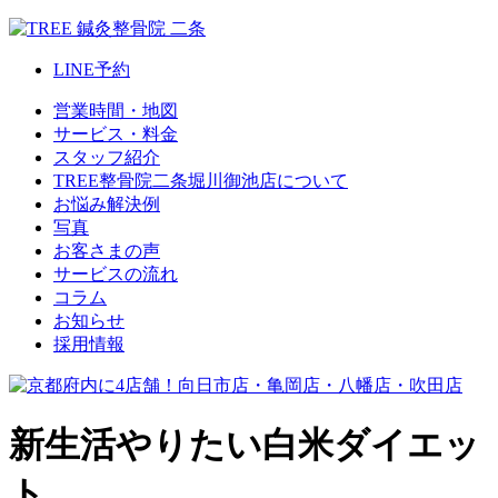
LINE
予約
営業時間・地図
サービス・料金
スタッフ紹介
TREE整骨院二条堀川御池店について
お悩み解決例
写真
お客さまの声
サービスの流れ
コラム
お知らせ
採用情報
新生活やりたい白米ダイエッ
ト