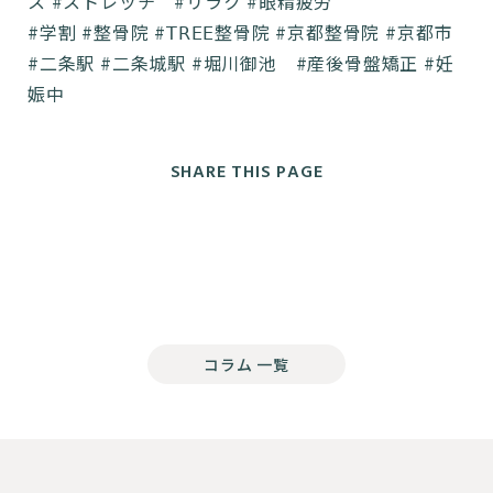
ス #ストレッチ #リラク #眼精疲労
#学割 #整骨院 #𝖳𝖱𝖤𝖤整骨院 #京都整骨院 #京都市
#二条駅 #二条城駅 #堀川御池 #産後骨盤矯正 #妊
娠中
SHARE THIS PAGE
コラム 一覧