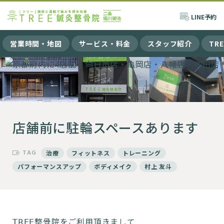
LINE
予約
営業時間・地図
サービス・料金
スタッフ紹介
TR
店舗前に駐輪スペースあります
TAG
治療
フィットネス
トレーニング
パフォーマンスアップ
ボディメイク
村上 友斗
𝖳𝖱𝖤𝖤整骨院をご利用頂きまして