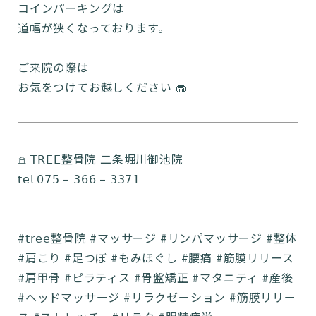
コインパーキングは
道幅が狭くなっております。
ご来院の際は
お気をつけてお越しください 🧁
𖠿 𝖳𝖱𝖤𝖤整骨院 二条堀川御池院
𝗍𝖾𝗅 𝟢𝟩𝟧 – 𝟥𝟨𝟨 – 𝟥𝟥𝟩𝟣
#𝗍𝗋𝖾𝖾整骨院 #マッサージ #リンパマッサージ #整体
#肩こり #足つぼ #もみほぐし #腰痛 #筋膜リリース
#肩甲骨 #ピラティス #骨盤矯正 #マタニティ #産後
#ヘッドマッサージ #リラクゼーション #筋膜リリー