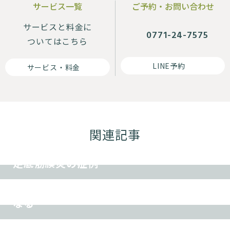
サービス一覧
ご予約・お問い合わせ
サービスと料金に
0771-24-7575
ついてはこちら
LINE予約
サービス・料金
腰痛
肩こり
首痛
ヘルニア
坐骨神経痛
関連記事
交通事故
ダイエット
その他
腰痛
肩こり
首痛
ヘルニア
坐骨神経痛
足底筋膜炎の症例
交通事故
ダイエット
その他
首・肩こりを改善すると、息がしやすく
なる
腰痛
肩こり
首痛
ヘルニア
坐骨神経痛
交通事故
ダイエット
その他