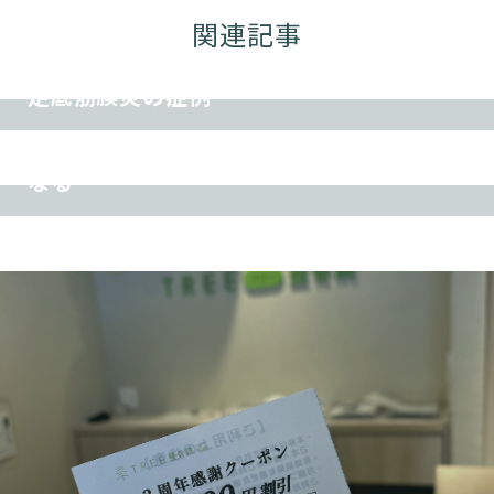
腰痛
肩こり
首痛
ヘルニア
坐骨神経痛
関連記事
交通事故
ダイエット
その他
腰痛
肩こり
首痛
ヘルニア
坐骨神経痛
足底筋膜炎の症例
交通事故
ダイエット
その他
首・肩こりを改善すると、息がしやすく
なる