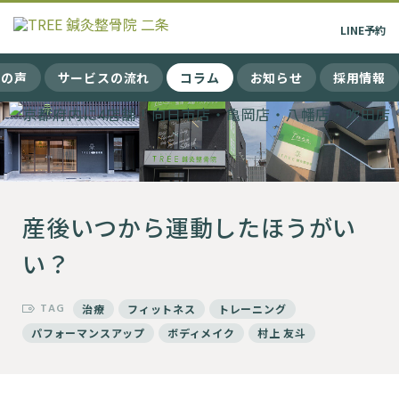
LINE
予約
まの声
サービスの流れ
コラム
お知らせ
採用情報
産後いつから運動したほうがい
い？
TAG
治療
フィットネス
トレーニング
パフォーマンスアップ
ボディメイク
村上 友斗