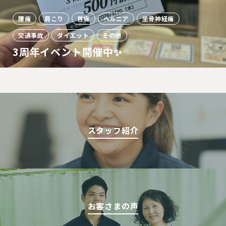
腰痛
肩こり
首痛
ヘルニア
坐骨神経痛
交通事故
ダイエット
その他
3周年イベント開催中✨
スタッフ紹介
お客さまの声